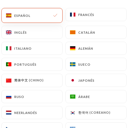
ES
MENÚ
FRANCÉS
FRANCÉS
ESPAÑOL
ESPAÑOL
INGLÉS
INGLÉS
CATALÁN
CATALÁN
ITALIANO
ITALIANO
ALEMÁN
ALEMÁN
/
INICIO
CONTACTO
Contacto
PORTUGUÉS
PORTUGUÉS
SUECO
SUECO
简体中文 (CHINO)
简体中文 (CHINO)
JAPONÉS
JAPONÉS
RUSO
RUSO
ÁRABE
ÁRABE
한국어 (COREANO)
한국어 (COREANO)
NEERLANDÉS
NEERLANDÉS
Forza Piadina