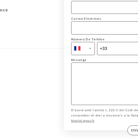
ance
Correu Electrònic
Número De Telèfon
Missatge
D'acord amb l'article L.223-2 del Codi d
consumidor té dret a inscriure's a la llis
bloctel.gouv.fr
EN