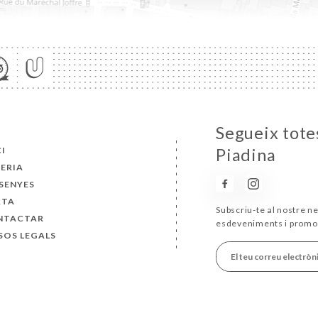
Segueix totes
CI
Piadina
ERIA
SENYES
RTA
Subscriu-te al nostre ne
NTACTAR
esdeveniments i promo
SOS LEGALS