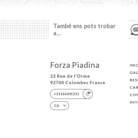
També ens pots trobar
a…
Forza Piadina
INI
GAL
22 Rue de l'Orme
RES
92700 Colombes France
CA
+33146491331
CO
AVI
CA