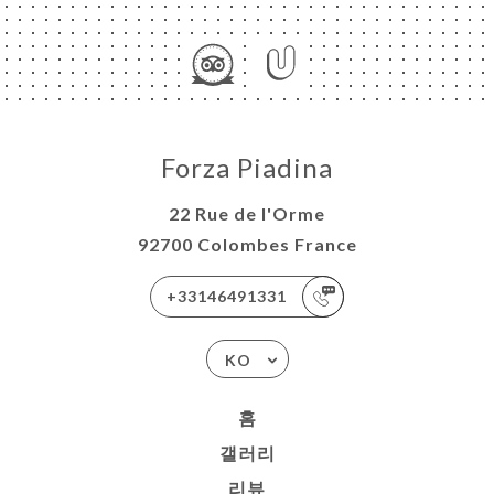
약
기
Forza Piadina
러
22 Rue de l'Orme
92700 Colombes France
뷰
뉴
+33146491331
락
KO
홈
갤러리
리뷰