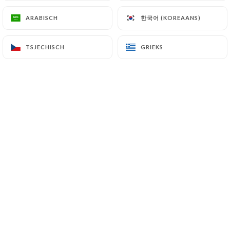
한국어 (KOREAANS)
한국어 (KOREAANS)
ARABISCH
ARABISCH
NL
MENU
TSJECHISCH
TSJECHISCH
GRIEKS
GRIEKS
/
HOME
GALERIJ
Galerij