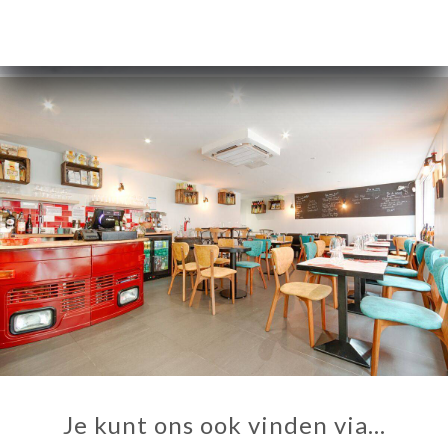
ME
VEREN
ERIJ
IEW
NU
TACT
Je kunt ons ook vinden via…