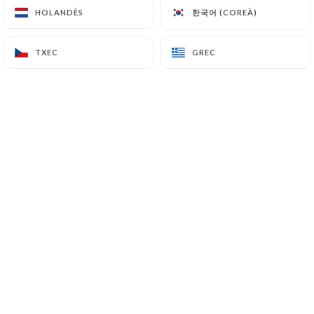
한국어 (COREÀ)
한국어 (COREÀ)
HOLANDÈS
HOLANDÈS
CA
MENÚ
TXEC
TXEC
GREC
GREC
/
INICI
GALERIA
Galeria