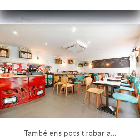
ICI
RVAR
ERIA
ENYES
RTA
ACTAR
També ens pots trobar a…