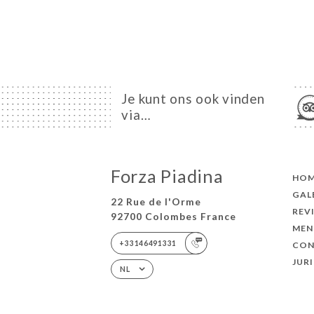
Je kunt ons ook vinden
via…
Forza Piadina
HO
GAL
22 Rue de l'Orme
REV
92700 Colombes France
MEN
+33146491331
CON
JUR
NL