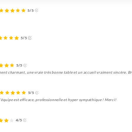
5/5
5/5
5/5
t charmant, une vraie très bonne table et un accueil vraiment sincère. Br
5/5
e l’équipe est efficace, professionnelle et hyper sympathique ! Merci!
4/5