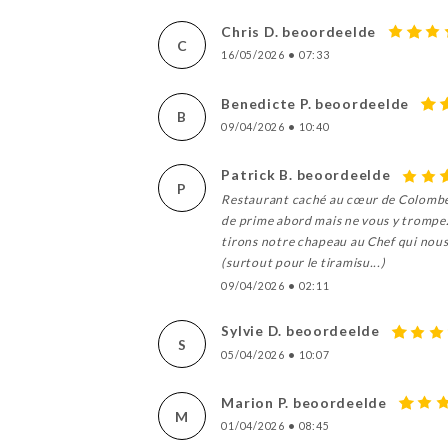
Chris D. beoordeelde
C
16/05/2026
•
07:33
Benedicte P. beoordeelde
B
09/04/2026
•
10:40
Patrick B. beoordeelde
P
Restaurant caché au cœur de Colombes 
de prime abord mais ne vous y trompez p
tirons notre chapeau au Chef qui nous 
(surtout pour le tiramisu...)
09/04/2026
•
02:11
Sylvie D. beoordeelde
S
05/04/2026
•
10:07
Marion P. beoordeelde
M
01/04/2026
•
08:45