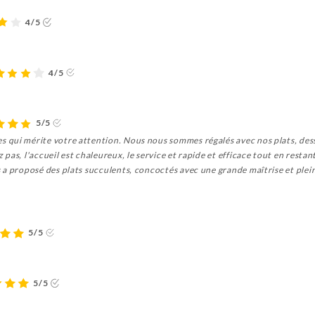
4/5
4/5
5/5
qui mérite votre attention. Nous nous sommes régalés avec nos plats, dess
as, l'accueil est chaleureux, le service et rapide et efficace tout en restant
a proposé des plats succulents, concoctés avec une grande maîtrise et pleins
5/5
5/5