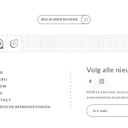
BEKIJK MEER REVIEWS
Volg alle ni
ME
ERIJ
IEW
Meld je aan voor onze n
U
evenementen en promot
TACT
IDISCHE KENNISGEVINGEN