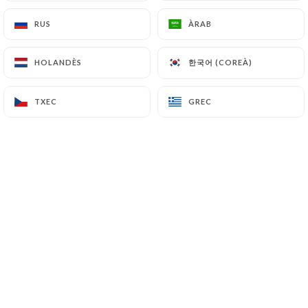
RUS
RUS
ÀRAB
ÀRAB
Jean-Charles A. valoració
한국어 (COREÀ)
한국어 (COREÀ)
HOLANDÈS
HOLANDÈS
5/5
Toujours au top :)
TXEC
TXEC
GREC
GREC
30/06/2026
•
08:42
Catherine B. valoració
C
5/5
Excellent
21/06/2026
•
05:13
Laurent A. valoració
L
5/5
Un restaurant gastronomique absolument
charmant, une vraie très bonne table et un