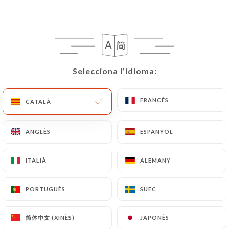
CA
MENÚ
Selecciona l’idioma:
Selecciona l’idioma:
/
INICI
RESSENYES
FRANCÈS
FRANCÈS
CATALÀ
CATALÀ
Ressenyes
ANGLÈS
ANGLÈS
ESPANYOL
ESPANYOL
ITALIÀ
ITALIÀ
ALEMANY
ALEMANY
278 ressenyes a Uniiti
PORTUGUÈS
PORTUGUÈS
SUEC
SUEC
4.8 / 5
简体中文 (XINÈS)
简体中文 (XINÈS)
JAPONÈS
JAPONÈS
Ressenyes 100 % reals i verificades.