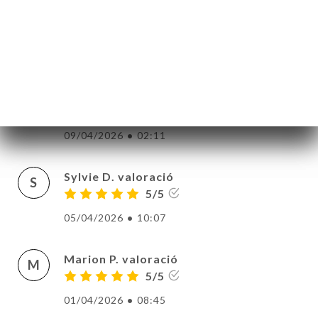
Quant à la cuisine... Délicieuse ! Nous
tirons notre chapeau au Chef qui nous a
proposé des plats succulents, concoctés
avec une grande maîtrise et pleins de
générosité ! On reviendra avec plaisir.
(surtout pour le tiramisu...)
09/04/2026
•
02:11
Sylvie D. valoració
S
5/5
05/04/2026
•
10:07
Marion P. valoració
M
5/5
01/04/2026
•
08:45