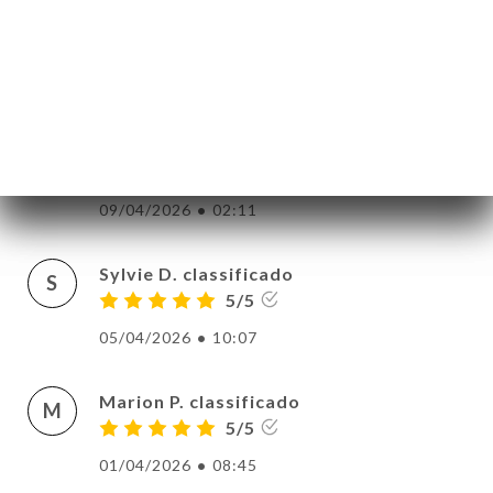
Quant à la cuisine... Délicieuse ! Nous
tirons notre chapeau au Chef qui nous a
proposé des plats succulents, concoctés
avec une grande maîtrise et pleins de
générosité ! On reviendra avec plaisir.
(surtout pour le tiramisu...)
09/04/2026
•
02:11
Sylvie D. classificado
S
5/5
05/04/2026
•
10:07
Marion P. classificado
M
5/5
01/04/2026
•
08:45