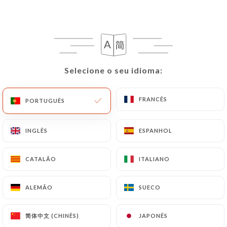
PT
MENU
Selecione o seu idioma:
Selecione o seu idioma:
/
PÁGINA INICIAL
AVALIAÇÕES
FRANCÊS
FRANCÊS
PORTUGUÊS
PORTUGUÊS
Avaliações
INGLÊS
INGLÊS
ESPANHOL
ESPANHOL
CATALÃO
CATALÃO
ITALIANO
ITALIANO
278 avaliações no Uniiti
ALEMÃO
ALEMÃO
SUECO
SUECO
4.8 / 5
简体中文 (CHINÊS)
简体中文 (CHINÊS)
JAPONÊS
JAPONÊS
Avaliações 100% reais e verificadas.