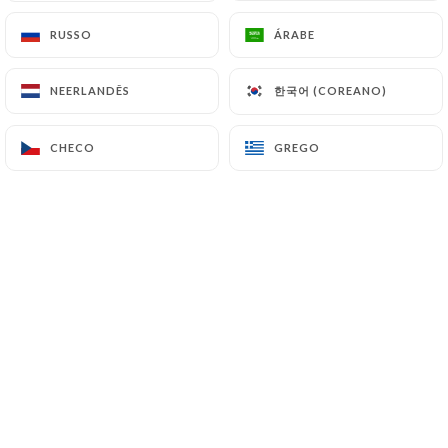
RUSSO
RUSSO
ÁRABE
ÁRABE
Jean-Charles A. classificado
한국어 (COREANO)
한국어 (COREANO)
NEERLANDÊS
NEERLANDÊS
5/5
Toujours au top :)
CHECO
CHECO
GREGO
GREGO
30/06/2026
•
08:42
Catherine B. classificado
C
5/5
Excellent
21/06/2026
•
05:13
Laurent A. classificado
L
5/5
Un restaurant gastronomique absolument
charmant, une vraie très bonne table et un