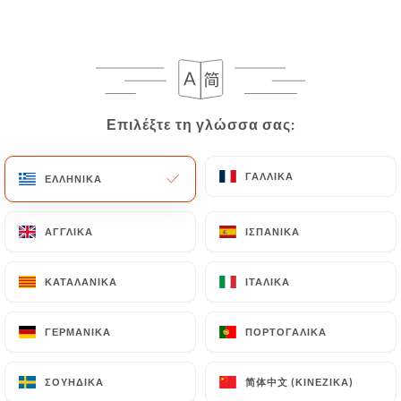
EL
ΜΕΝΟΎ
Επιλέξτε τη γλώσσα σας:
Επιλέξτε τη γλώσσα σας:
/
ΑΡΧΙΚΉ
ΚΡΙΤΙΚΈΣ
ΓΑΛΛΙΚΆ
ΓΑΛΛΙΚΆ
ΕΛΛΗΝΙΚΆ
ΕΛΛΗΝΙΚΆ
Κριτικές
ΑΓΓΛΙΚΆ
ΑΓΓΛΙΚΆ
ΙΣΠΑΝΙΚΆ
ΙΣΠΑΝΙΚΆ
ΚΑΤΑΛΑΝΙΚΆ
ΚΑΤΑΛΑΝΙΚΆ
ΙΤΑΛΙΚΆ
ΙΤΑΛΙΚΆ
278 κριτικές για Uniiti
ΓΕΡΜΑΝΙΚΆ
ΓΕΡΜΑΝΙΚΆ
ΠΟΡΤΟΓΑΛΙΚΆ
ΠΟΡΤΟΓΑΛΙΚΆ
4.8 / 5
简体中文 (ΚΙΝΈΖΙΚΑ)
简体中文 (ΚΙΝΈΖΙΚΑ)
ΣΟΥΗΔΙΚΆ
ΣΟΥΗΔΙΚΆ
100% αληθινές, επαληθευμένες κριτικές.