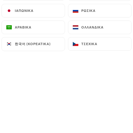
ΙΑΠΩΝΙΚΆ
ΙΑΠΩΝΙΚΆ
ΡΩΣΙΚΆ
ΡΩΣΙΚΆ
Jean-Charles A. βαθμολογήθηκε
ΑΡΑΒΙΚΆ
ΑΡΑΒΙΚΆ
ΟΛΛΑΝΔΙΚΆ
ΟΛΛΑΝΔΙΚΆ
5/5
Toujours au top :)
한국어 (ΚΟΡΕΆΤΙΚΑ)
한국어 (ΚΟΡΕΆΤΙΚΑ)
ΤΣΈΧΙΚΑ
ΤΣΈΧΙΚΑ
30/06/2026
•
08:42
Catherine B. βαθμολογήθηκε
C
5/5
Excellent
21/06/2026
•
05:13
Laurent A. βαθμολογήθηκε
L
5/5
Un restaurant gastronomique absolument
charmant, une vraie très bonne table et un