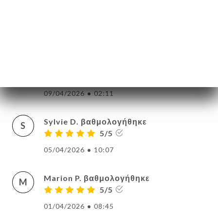
Quant à la cuisine... Délicieuse ! Nous
tirons notre chapeau au Chef qui nous a
proposé des plats succulents, concoctés
avec une grande maîtrise et pleins de
générosité ! On reviendra avec plaisir.
(surtout pour le tiramisu...)
09/04/2026
•
02:11
Sylvie D. βαθμολογήθηκε
S
5/5
05/04/2026
•
10:07
Marion P. βαθμολογήθηκε
M
5/5
01/04/2026
•
08:45